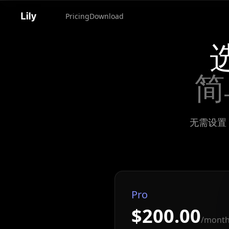
Pricing
Download
简
无需设置，
Pro
$200.00
/mont