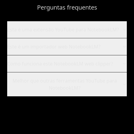
Perguntas frequentes
Esta é uma extensão YouTube para NotebookLM?
Este é um importador web NotebookLM?
Como funciona este NotebookLM web clipper?
Melhor que outras ferramentas YouTube para
NotebookLM?